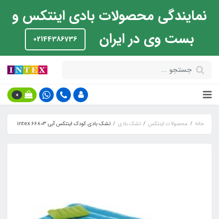
نمایندگی محصولات بادی اینتکس و
بست وی در ایران
02144386736
0
خانه
محصولات اینتکس
تشک بادی
تشک بادی کودک اینتکس آبی intex 66803