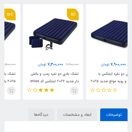
16٪
8٪
5,500,000
7,300,000
7,900,000
تومان
6,500,000
تومان
تشک بادی دو نفره پمپ و بالش
تشک بادی دو نفره اینتکس جدید
دار جدید ۲۰۲۶ اینتکس کد intex
۲۰۲۵ با رویه جیر کد intex 6۴759
64765
توضیحات
ابعاد و مشخصات
دیدگاه‌ها