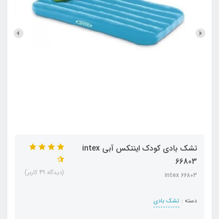
تشک بادی کودک اینتکس آبی intex
66803
(دیدگاه 49 کاربر)
intex 66803
دسته :
تشک بادی