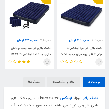
5,500,000
7,300,000
7,900,000
تومان
6,500,000
تومان
تشک بادی دو نفره پمپ و بالش
تشک بادی دو نفره اینتکس جدید
 مواج جدید ۲۰۲۵
دار جدید ۲۰۲۶ اینتکس کد intex
۲۰۲۵ با رویه جیر کد intex 6۴759
64765
توضیحات
ابعاد و مشخصات
دیدگاه‌ها
تشک بادی
نوزاد
اینتکس
intex 48422 از سری تشک های
بادی کاربردی نوزاد می باشد که به صورت کاملا ضد آب