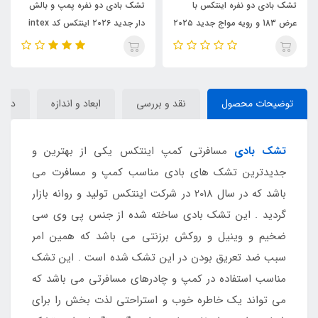
تشک بادی دو نفره اینتکس با
تشک بادی دو نفره پمپ و بالش
عرض 183 و رویه مواج جدید ۲۰۲۵
دار جدید ۲۰۲۶ اینتکس کد intex
کد Intex 64755
64765
توضیحات محصول
نقد و بررسی
ابعاد و اندازه
دیدگا
تشک بادی
مسافرتی کمپ اینتکس یکی از بهترین و
جدیدترین تشک های بادی مناسب کمپ و مسافرت می
باشد که در سال 2018 در شرکت اینتکس تولید و روانه بازار
گردید . این تشک بادی ساخته شده از جنس پی وی سی
ضخیم و وینیل و روکش برزنتی می باشد که همین امر
سبب ضد تعریق بودن در این تشک شده است . این تشک
مناسب استفاده در کمپ و چادرهای مسافرتی می باشد که
می تواند یک خاطره خوب و استراحتی لذت بخش را برای