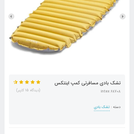
تشک بادی مسافرتی کمپ اینتکس
(دیدگاه 15 کاربر)
intex 68708
دسته :
تشک بادی