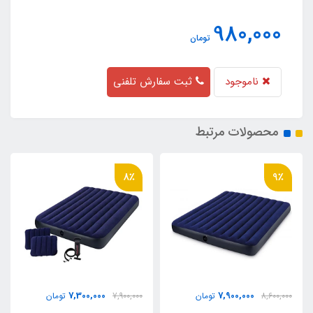
980,000
تومان
ناموجود
ثبت سفارش تلفنی
محصولات مرتبط
8٪
9٪
7,300,000
7,900,000
8,600,000
تومان
7,900,000
تومان