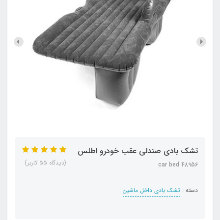
تشک بادی صندلی عقب خودرو اطلس
(دیدگاه 55 کاربر)
car bed 48956
دسته :
تشک بادی داخل ماشین