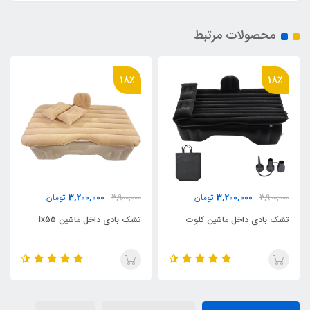
محصولات مرتبط
18٪
18٪
3,200,000
3,200,000
مان
3,900,000
تومان
3,900,000
تومان
 کلوت
تشک بادی داخل ماشین ix55
تشک بادی داخل 
کراس