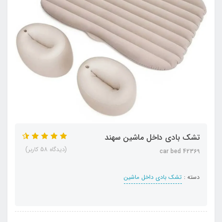
تشک بادی داخل ماشین سهند
(دیدگاه 58 کاربر)
car bed 42369
دسته :
تشک بادی داخل ماشین