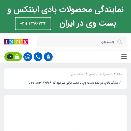
نمایندگی محصولات بادی اینتکس و
بست وی در ایران
02144386736
0
خانه
محصولات اینتکس
تشک بادی
تشک بادی دو نفره بست وی با پمپ برقی سرخود کد bestway 67464