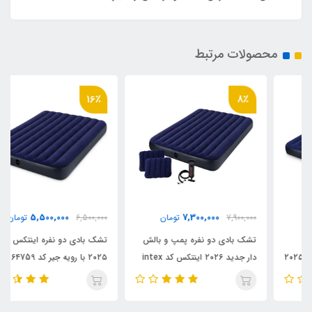
محصولات مرتبط
16٪
8٪
5,500,000
7,300,000
7,900,000
تومان
6,500,000
تومان
تشک بادی دو نفره پمپ و بالش
تشک بادی دو نفره اینتکس جدید
دار جدید ۲۰۲۶ اینتکس کد intex
۲۰۲۵ با رویه جیر کد intex 6۴759
64765