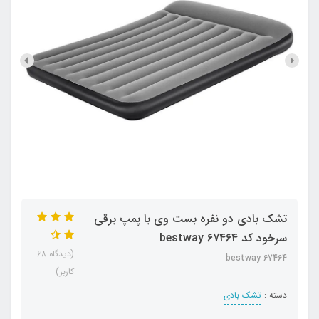
تشک بادی دو نفره بست وی با پمپ برقی
سرخود کد bestway 67464
(دیدگاه 68
bestway 67464
کاربر)
دسته :
تشک بادی