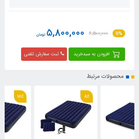
5,800,000
6,500,000
11%
تومان
افزودن به سبدخرید
ثبت سفارش تلفنی
محصولات مرتبط
16٪
8٪