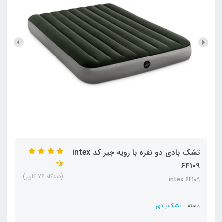
تشک بادی دو نفره با رویه جیر کد intex
64109
(دیدگاه 76 کاربر)
intex 64109
دسته :
تشک بادی