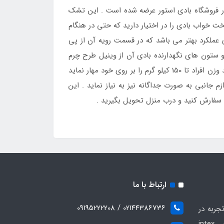
 فروشگاه بادی استور عرضه شده است . این تشک
 کامل یک تخت خواب بادی را در اختیار دارید که حتی در هنگام
 عملکرد بهتر می باشد که در قسمت رویه آن از پی
تون های نگهدارنده بادی آن از وینیل طرح چرم
دو لایه استفاده شده تا قابلیت تحمل وزن را به خوبی افزایش دهد . به گفته شرکت سازنده این تشک بادی به راحتی می تواند وزن افراد تا 150 کیلو گرم را بر روی خود مهار نماید
جانبی به صورت جداگانه نیز به نیاز نماید . این
فارش کنید و درب منزل تحویل بگیرید .
ارتباط با ما
02144386736 / 09195222208
جربه در
زمینه فروش انواع محصولات بادی intex ,