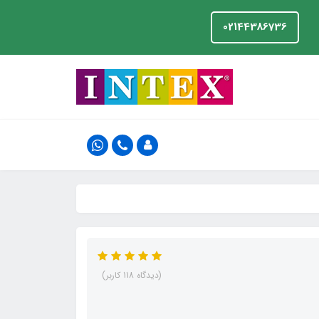
02144386736
(دیدگاه 118 کاربر)