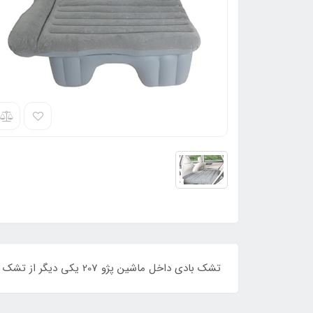
تشک بادی داخل ماشین پژو 207 یکی دیگر از تشک های بادی صندلی عقب ماشین محبوب و البته با کیفیت می باشد که در فروشگاه بادی استور عرضه شده است