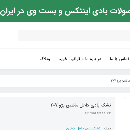
ولات بادی اینتکس و بست وی در ایران
تماس با ما
در باره ما و قوانین خرید
وبلاگ
ین پژو 207
تشک بادی داخل ماشین پژو 207
air mattress 72
دسته :
تشک بادی داخل ماشین