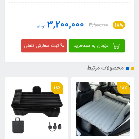
3,200,000
3,900,000
18%
تومان
افزودن به سبدخرید
ثبت سفارش تلفنی
محصولات مرتبط
18٪
18٪