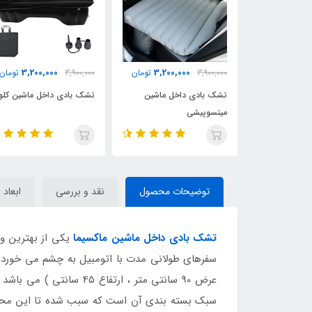
3,200,000
3,200,000
5,500,
تومان
3,900,000
تومان
3,900,000
تومان
خل ماشین
تشک بادی داخل ماشین
تشک بادی داخل ماشین کل
ودروها
میتسوپیشی
توضیحات محصول
نقد و بررسی
ابعاد 
تشک بادی داخل ماشین ماکسیما
عرض 90 سانتی متر ، ارتفاع 45 سانتی ) می باشد که تقریبا در 95 درصد خودروهای ایرانی و خارجی قابل استفاده می باشد . از دیگر ویژگیهای این
سبک بسته بندی آن است که سبب شده تا این محصول 