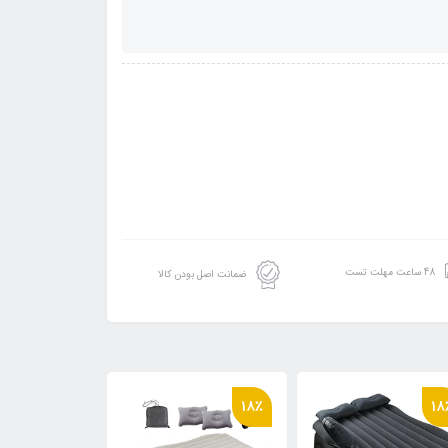
48 ساعت مهلت تست
ضمانت اصل بودن کالا
18٪
18٪
18