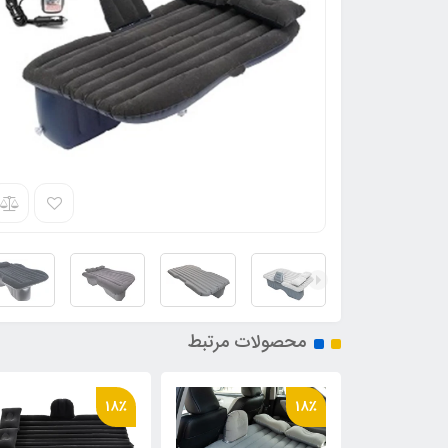
محصولات مرتبط
18٪
18٪