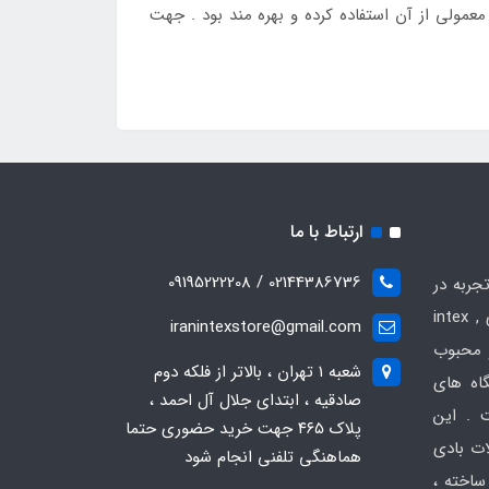
مولی از آن استفاده کرده و بهره مند بود . جهت
ارتباط با ما
02144386736 / 09195222208
جربه در
زمینه فروش انواع محصولات بادی intex ,
iranintexstore@gmail.com
 و محبوب
شعبه ۱ تهران ، بالاتر از فلکه دوم
گاه های
صادقیه ، ابتدای جلال آل احمد ،
 . این
پلاک ۴۶۵ جهت خرید حضوری حتما
ات بادی
هماهنگی تلفنی انجام شود
ساخته ،