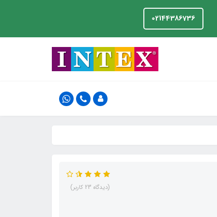
02144386736
(دیدگاه 23 کاربر)