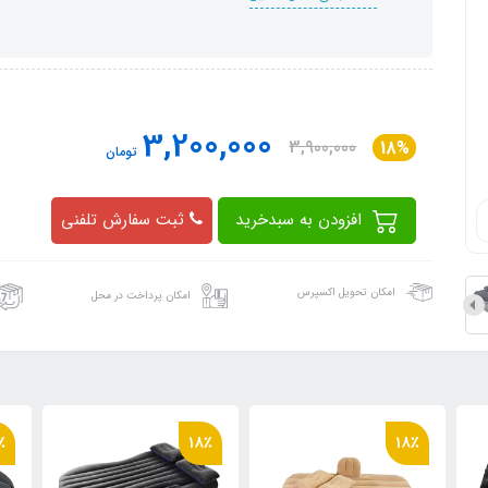
3,200,000
3,900,000
18%
تومان
افزودن به سبدخرید
ثبت سفارش تلفنی
امکان تحویل اکسپرس
امکان پرداخت در محل
٪
18٪
18٪