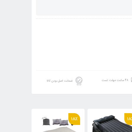
48 ساعت مهلت تست
ضمانت اصل بودن کالا
18٪
18٪