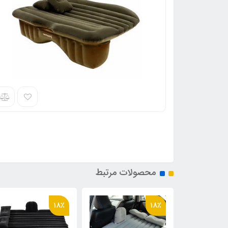
محصولات مرتبط
18٪
18٪
18٪