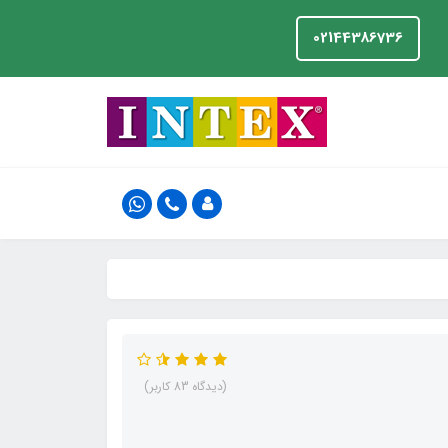
02144386736
(دیدگاه 83 کاربر)