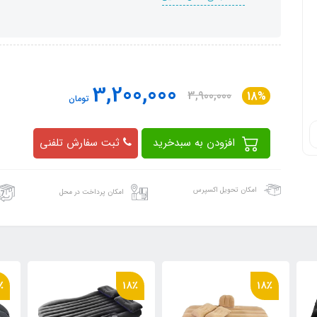
3,200,000
3,900,000
18%
تومان
افزودن به سبدخرید
ثبت سفارش تلفنی
امکان تحویل اکسپرس
امکان پرداخت در محل
18٪
18٪