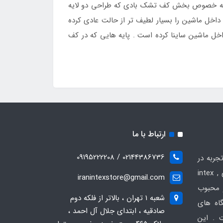
د به خصوص بخش کف تشک بادی که طراحی دو لایه
خل ماشین را بسیار لطیف تر از حالت عادی کرده
اخل ماشین ساینا کرده است . پایه هایی که در کف
ارتباط با ما
02144386736 / 09195222208
جربه در
زمینه فروش انواع محصولات بادی intex ,
iranintexstore@gmail.com
 و محبوب
شعبه ۱ تهران ، بالاتر از فلکه دوم
گاه های
صادقیه ، ابتدای جلال آل احمد ،
 . این