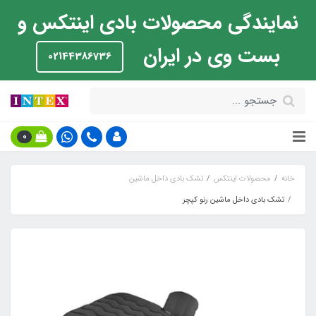
نمایندگی محصولات بادی اینتکس و
بست وی در ایران
02144386736
0
خانه
محصولات اینتکس
تشک بادی داخل ماشین
تشک بادی داخل ماشین رنو کپچر