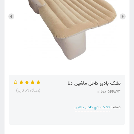
تشک بادی داخل ماشین دنا
(دیدگاه 89 کاربر)
intex 544873
دسته :
تشک بادی داخل ماشین