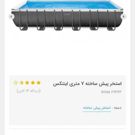
استخر پیش ساخته 7 متری اینتکس
(دیدگاه 14 کاربر)
intex 26362
دسته :
استخر پیش ساخته