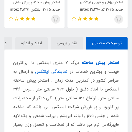
ینتکس
استخر پیش ساخته پرورش ماهی
استخر پیش ساخته فریمی ا
جدید ۲۰۲۵ اینتکس intex 28271
intex 28272 جدید ۲۰۲۵
توضیحات محصول
نقد و بررسی
ابعاد و اندازه
دیدگا
استخر پیش ساخته
بزرگ 7 متری اینتکس با ارزانترین
قیمت و بهترین خدمات در
نمایندگی اینتکس
و ارسال به
سراسر کشور در کمترین مدت زمان . استخر پیش ساخته
اینتکس با ابعاد دقیق ( طول 732 سانتی متر , عرض 366
سانتی متر , ارتفاع 132 سانتی متر ) یکی دیگر از محصولات
پر کاربرد و پر فروش شرکت اینتکس می باشد که ساخته
شده از جنس pvc , الیاف ابریشم , برزنت شمعی و یک لایه
فایبرگلاس نرم می باشد که از ضخامت و تحمل وزن بسیار