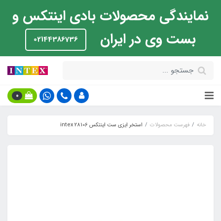
نمایندگی محصولات بادی اینتکس و
بست وی در ایران
02144386736
0
خانه
فهرست محصولات
استخر ایزی ست اینتکس intex 28106