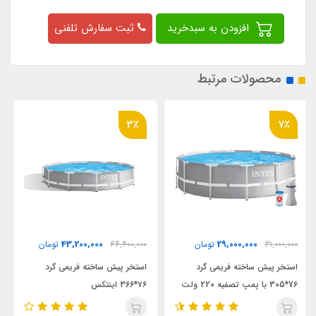
افزودن به سبدخرید
ثبت سفارش تلفنی
محصولات مرتبط
30٪
3٪
85,000,000
43,200,000
44,400,000
تومان
120,000,000
تومان
استخر پیش ساخته فریمی گرد
استخر گرد پیش ساخته 122*457
۷۶*366 اینتکس
اینتکس با پمپ فیلتری 220