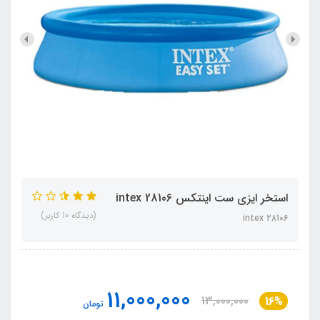
استخر ایزی ست اینتکس intex 28106
(دیدگاه 10 کاربر)
intex 28106
11,000,000
13,000,000
16%
تومان