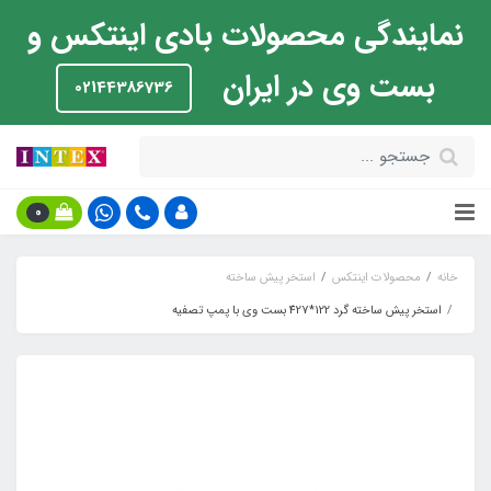
نمایندگی محصولات بادی اینتکس و
بست وی در ایران
02144386736
0
خانه
محصولات اینتکس
استخر پیش ساخته
استخر پیش ساخته گرد 122*427 بست وی با پمپ تصفیه