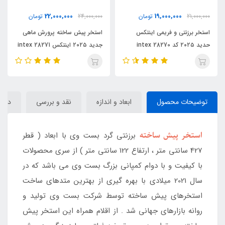
22,000,000
19,000,000
21,000,000
تومان
24,000,000
تومان
000
استخر برزنتی و فریمی اینتکس
استخر پیش ساخته پرورش ماهی
اس
حدید ۲۰۲۵ کد intex 28270
جدید ۲۰۲۵ اینتکس intex 28271
8272
توضیحات محصول
ابعاد و اندازه
نقد و بررسی
دیدگا
استخر پیش ساخته
برزنتی گرد بست وی با ابعاد ( قطر
427 سانتی متر ، ارتفاع 122 سانتی متر ) از سری محصولات
با کیفیت و با دوام کمپانی بزرگ بست وی می باشد که در
سال 2021 میلادی با بهره گیری از بهترین متدهای ساخت
استخرهای پیش ساخته توسط شرکت بست وی تولید و
روانه بازارهای جهانی شد . از اقلام همراه این استخر پیش