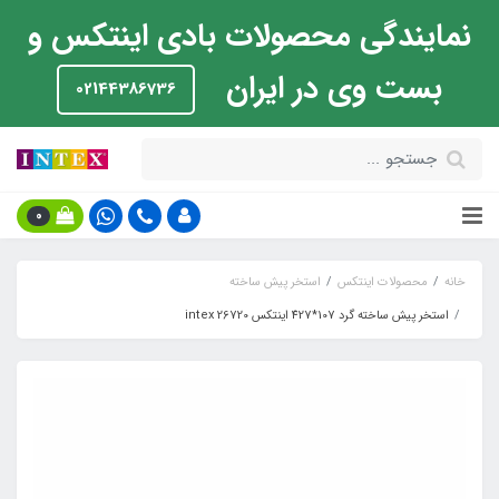
نمایندگی محصولات بادی اینتکس و
بست وی در ایران
02144386736
0
خانه
محصولات اینتکس
استخر پیش ساخته
استخر پیش ساخته گرد 107*427 اینتکس intex 26720