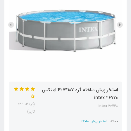
استخر پیش ساخته گرد 107*427 اینتکس
intex 26720
(دیدگاه 134
intex 26720
کاربر)
دسته :
استخر پیش ساخته