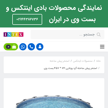
نمایندگی محصولات بادی اینتکس و
بست وی در ایران
02144386736
0
خانه
محصولات اینتکس
استخر پیش ساخته
استخر پیش ساخته گرد ویلایی 122 * 457 بست وی