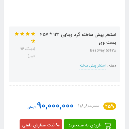
استخر پیش ساخته گرد ویلایی 122 * 457
بست وی
(دیدگاه 94
Bestway 56438
کاربر)
دسته :
استخر پیش ساخته
90,000,000
118,800,000
25%
تومان
افزودن به سبدخرید
ثبت سفارش تلفنی