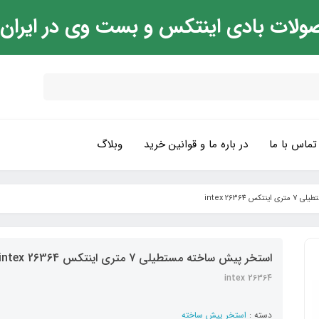
ولات بادی اینتکس و بست وی در ایران
تماس با ما
در باره ما و قوانین خرید
وبلاگ
intex 26364
استخر پیش ساخته مستطیلی 7 متری اینتکس intex 26364
intex 26364
دسته :
استخر پیش ساخته