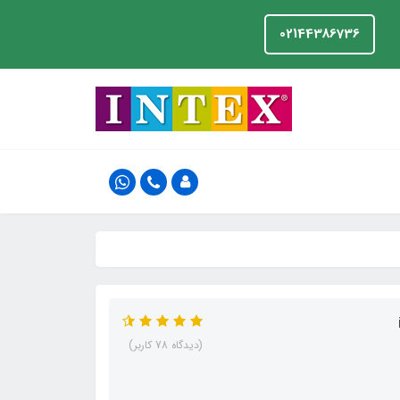
02144386736
(دیدگاه 78 کاربر)