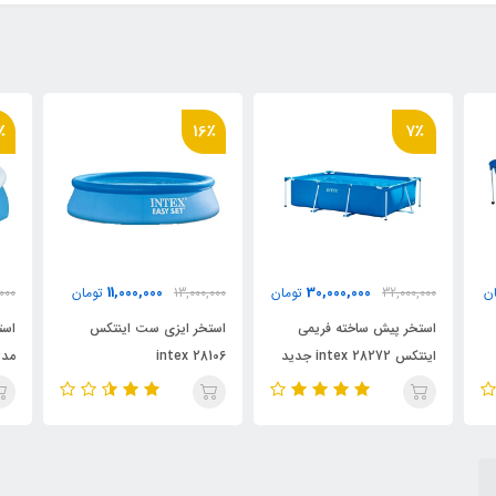
19٪
16٪
7,000,000
11,000,000
3
تومان
13,000,000
تومان
8,600,000
تومان
می
استخر ایزی ست اینتکس
استخر ایزی ست بست وی
ینتکس intex 28272 جدید
intex 28106
مدل Bestway 57448