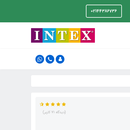
02144386736
(دیدگاه 71 کاربر)