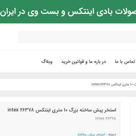
ولات بادی اینتکس و بست وی در ایران
تماس با ما
در باره ما و قوانین خرید
وبلاگ
inte
استخر پیش ساخته بزرگ 10 متری اینتکس intex 26378
intex 26378
دسته :
استخر پیش ساخته