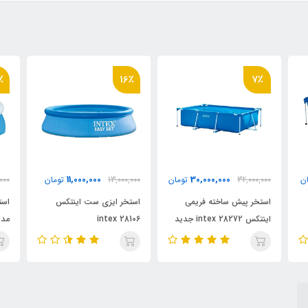
19٪
16٪
7,000,000
11,000,000
30,
تومان
13,000,000
تومان
8,600,000
تومان
ریمی
استخر ایزی ست اینتکس
استخر ایزی ست بست وی
اینتکس intex 28272 جدید
intex 28106
مدل Bestway 57448