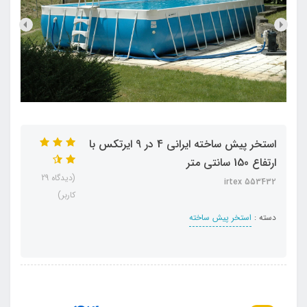
استخر پیش ساخته ایرانی 4 در 9 ایرتکس با
ارتفاع 150 سانتی متر
(دیدگاه 29
irtex 553432
کاربر)
دسته :
استخر پیش ساخته