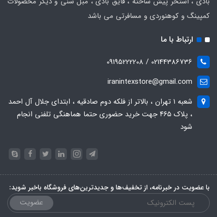
بادی ، استخر پیش ساخته ، قایق بادی ، مبل شنی و دیگر محصولات
کمپینگ و کوهنوردی و مسافرتی می باشد
ارتباط با ما
02144386736 / 09195222208
iranintexstore@gmail.com
شعبه ۱ تهران ، بالاتر از فلکه دوم صادقیه ، ابتدای جلال آل احمد
، پلاک ۴۶۵ جهت خرید حضوری حتما هماهنگی تلفنی انجام
شود
با عضویت در خبرنامه، از تخفیف‌ها و جدیدترین‌های فروشگاه باخبر شوید:
عضویت