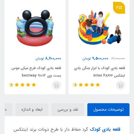
10٪
000
8,700,000
9,500,000
تومان
تومان
15,000,000
کودک با ابزار جنگی بادی
قلعه بادی کودک طرح میکی موس
قلعه و جامپین
بست وی bestway 91012
بست وی
توضیحات محصول
نقد و بررسی
ابعاد و اندازه
دیدگا
قلعه بادی کودک
گرد حفاظ دار با طرح دونات برند اینتکس