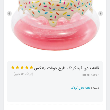
قلعه بادی گرد کودک طرح دونات اینتکس
(دیدگاه 13 کاربر)
intex 48476
دسته :
قلعه بادی کودک