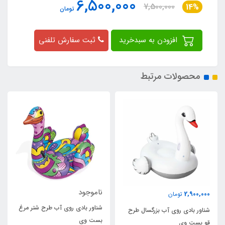
6,500,000
7,500,000
14%
تومان
افزودن به سبدخرید
ثبت سفارش تلفنی
محصولات مرتبط
ناموجود
ناموجود
شناور بادی روی آب طرح شتر مرغ
شناور بادی روی آب یونیکور
گسال طرح
بست وی
بست وی