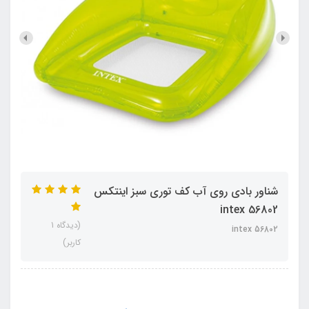
شناور بادی روی آب کف توری سبز اینتکس
intex 56802
(دیدگاه 1
intex 56802
کاربر)