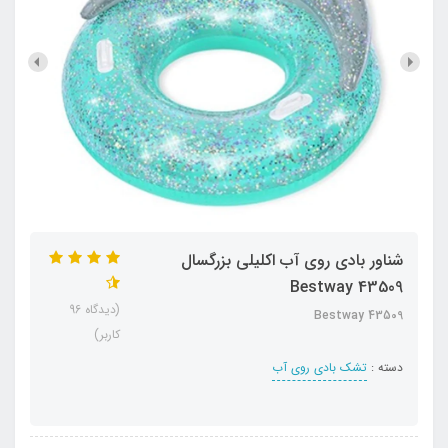
شناور بادی روی آب اکلیلی بزرگسال
Bestway 43509
(دیدگاه 96
Bestway 43509
کاربر)
دسته :
تشک بادی روی آب