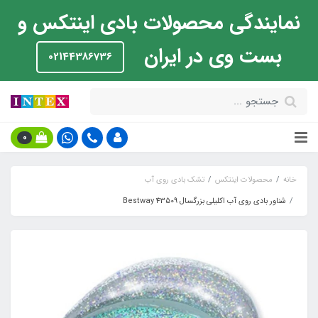
نمایندگی محصولات بادی اینتکس و
بست وی در ایران
02144386736
0
خانه
محصولات اینتکس
تشک بادی روی آب
شناور بادی روی آب اکلیلی بزرگسال Bestway 43509