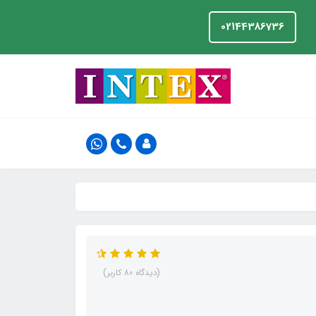
02144386736
(دیدگاه 80 کاربر)