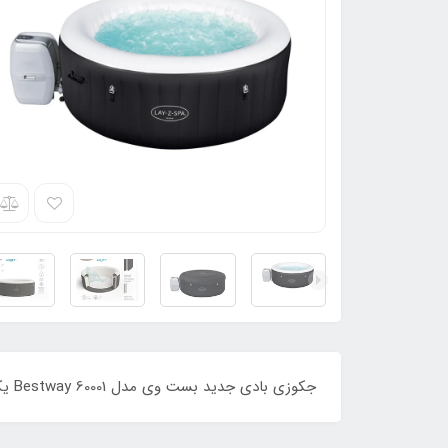
جکوزی بادی جدید بست وی مدل Bestway 60001 یکی دیگر از نمونه جکوزی های زیبا و جدید برند بست وی می باشد که می توانید در ظرفیت هایی تا 4 نفر از آن استفاده کنید