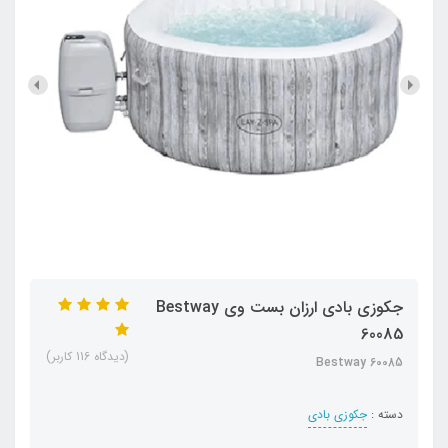
جکوزی بادی ارزان بست وی Bestway
60085
(دیدگاه 116 کاربر)
Bestway 60085
دسته :
جکوزی بادی