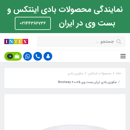
نمایندگی محصولات بادی اینتکس و
بست وی در ایران
02144386736
0
خانه
محصولات اینتکس
جکوزی بادی
جکوزی بادی ارزان بست وی Bestway 60085