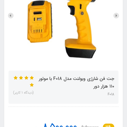
جت فن شارژی ویولنت مدل F018 با موتور
۱۱۰ هزار دور
(دیدگاه 1 کاربر)
F018