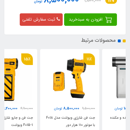
8,500,000
9,500,000
11%
تومان
افزودن به سبدخرید
ثبت سفارش تلفنی
محصولات مرتبط
15٪
11٪
4,200,000
8,500,000
9,500,000
تومان
4,900,000
تومان
جت فن شارژی ویولنت مدل F018
جت فن و جارو شارژی دو کاره مدل
با موتور ۱۱۰ هزار دور
F015-1 ویولنت