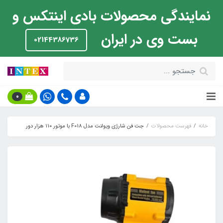
نمایندگی محصولات بادی اینتکس و
بست وی در ایران
02144386736
0
خانه
فهرست محصولات
جت فن شارژی ویولنت مدل F018 با موتور ۱۱۰ هزار دور