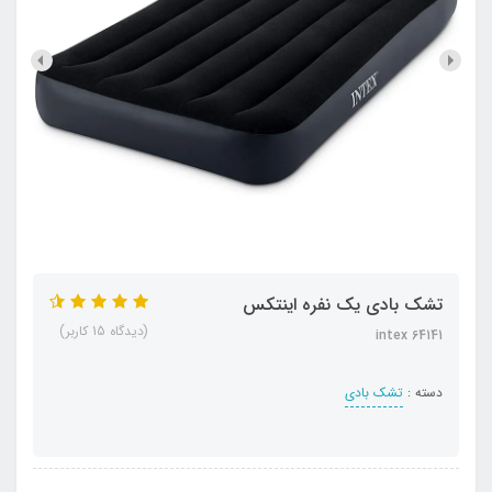
تشک بادی یک نفره اینتکس
(دیدگاه 15 کاربر)
intex 64141
دسته :
تشک بادی