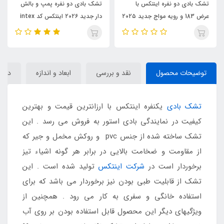
کس با
تشک بادی دو نفره پمپ و بالش
تشک بادی دو نفره اینتکس
عرض 183 و رویه مواج جدید ۲۰۲۵
دار جدید ۲۰۲۶ اینتکس کد intex
۲۰۲۵ با رویه جیر کد intex 6۴759
64765
توضیحات محصول
نقد و بررسی
ابعاد و اندازه
دیدگا
تشک بادی
یکنفره اینتکس با ارزانترین قیمت و بهترین
کیفیت در نمایندگی بادی استور به فروش می رسد . این
تشک ساخته شده از جنس pvc و روکش مخمل و جیر که
از مقاومت و ضخامت بالایی در برابر هر گونه اشیاء تیز
برخوردار است در
شرکت اینتکس
تولید شده است . این
تشک از قابلیت طبی بودن نیز برخوردار می باشد که برای
استفاده خانگی و سفری به کار می رود . همچنین از
ویژگیهای دیگر این محصول قابل استفاده بودن بر روی آب