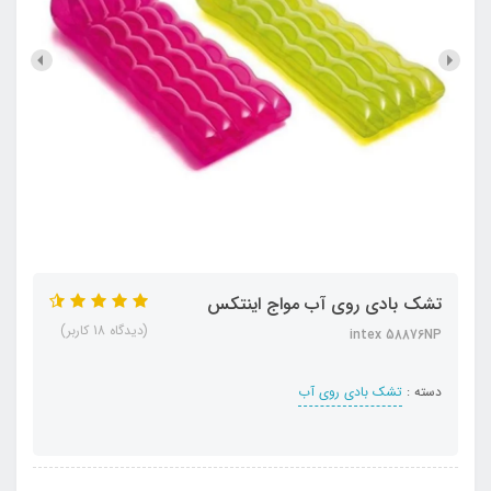
تشک بادی روی آب مواج اینتکس
(دیدگاه 18 کاربر)
intex 58876NP
دسته :
تشک بادی روی آب