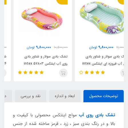
3,300,000
9,800,000
10,500,000
تومان
4,300,000
تومان
تشک بادی سولار و شناور بادی
شناور بادی کودک طرح دایناسور
روی آب اینتکس intex 57803
intex 57584
توضیحات محصول
ابعاد و اندازه
نقد و بررسی
دیدگا
تشک بادی روی آب
مواج اینتکس محصولی با کیفیت و
بالا و در رنگ بندی سبز ، زرد ، قرمز ساخته شده از جنس