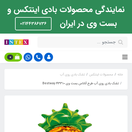
نمایندگی محصولات بادی اینتکس و
بست وی در ایران
02144386736
0
خانه
محصولات اینتکس
تشک بادی روی آب
تشک بادی روی آب طرح آناناس بست وی Bestway 43310