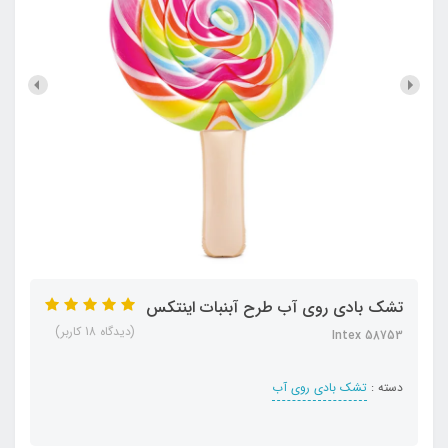
تشک بادی روی آب طرح آبنبات اینتکس
(دیدگاه 18 کاربر)
Intex 58753
دسته :
تشک بادی روی آب