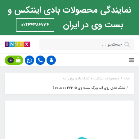
نمایندگی محصولات بادی اینتکس و
بست وی در ایران
02144386736
0
خانه
محصولات اینتکس
تشک بادی روی آب
تشک بادی روی آب بزرگ بست وی Bestway 43305