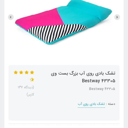
تشک بادی روی آب بزرگ بست وی
Bestway 43305
(دیدگاه 137
Bestway 43305
کاربر)
دسته :
تشک بادی روی آب