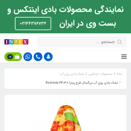
نمایندگی محصولات بادی اینتکس و
بست وی در ایران
02144386736
0
خانه
محصولات اینتکس
تشک بادی روی آب
تشک بادی روی آب بزرگسال طرح پیتزا Bestway 44038