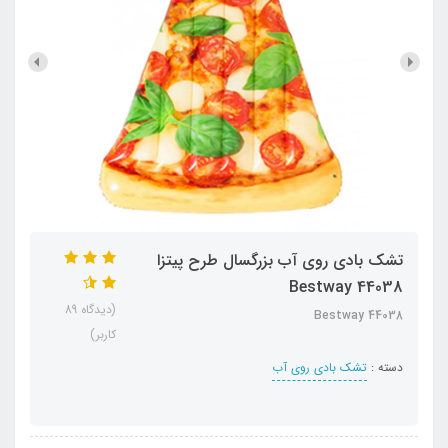
تشک بادی روی آب بزرگسال طرح پیتزا
Bestway 44038
(دیدگاه 89
Bestway 44038
کاربر)
دسته :
تشک بادی روی آب