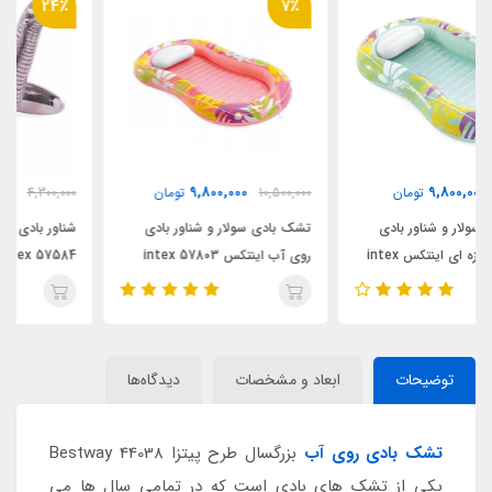
24٪
7٪
3,300,000
9,800,000
10,500,000
تومان
4,300,000
تومان
تشک بادی سولار و شناور بادی
شناور بادی کودک طرح دایناسور
روی آب اینتکس intex 57803
intex 57584
توضیحات
ابعاد و مشخصات
دیدگاه‌ها
تشک بادی روی آب
بزرگسال طرح پیتزا Bestway 44038
یکی از تشک های بادی است که در تمامی سال ها می