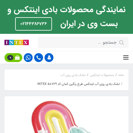
نمایندگی محصولات بادی اینتکس و
بست وی در ایران
02144386736
0
خانه
محصولات اینتکس
تشک بادی روی آب
تشک بادی روی آب اینتکس طرح رنگین کمان کد INTEX 58729