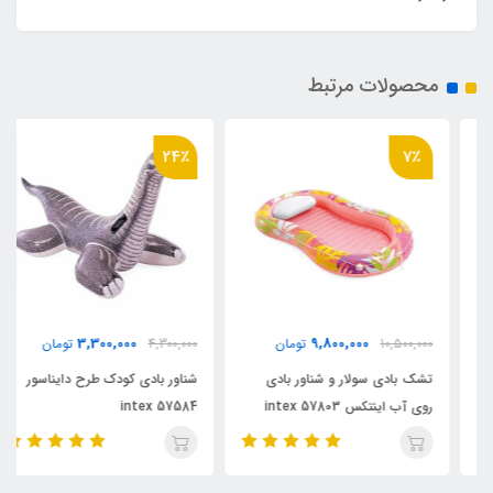
محصولات مرتبط
24٪
7٪
3,300,000
9,800,000
10,500,000
تومان
4,300,000
تومان
تشک بادی سولار و شناور بادی
شناور بادی کودک طرح دایناسور
روی آب اینتکس intex 57803
intex 57584