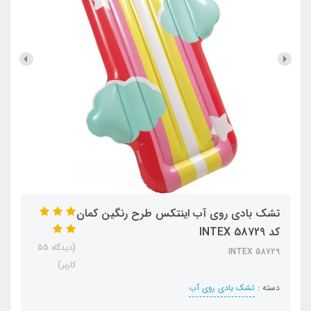
تشک بادی روی آب اینتکس طرح رنگین کمان
کد INTEX 58729
(دیدگاه 55
INTEX 58729
کاربر)
دسته :
تشک بادی روی آب