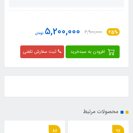
5,200,000
6,900,000
25%
تومان
افزودن به سبدخرید
ثبت سفارش تلفنی
محصولات مرتبط
16٪
8٪