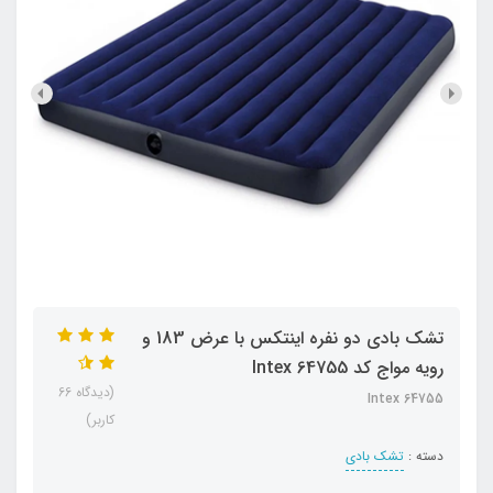
تشک بادی دو نفره اینتکس با عرض 183 و
رویه مواج کد Intex 64755
(دیدگاه 66
Intex 64755
کاربر)
دسته :
تشک بادی