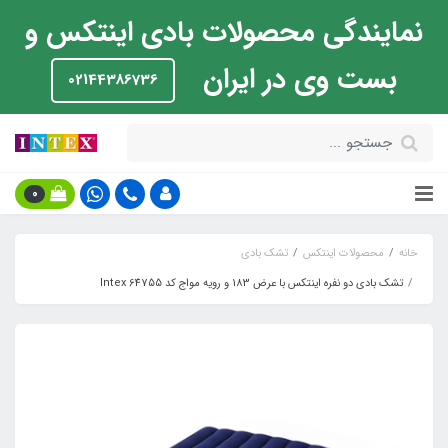
نمایندگی محصولات بادی اینتکس و
بست وی در ایران
02144386736
0
خانه
محصولات اینتکس
تشک بادی
تشک بادی دو نفره اینتکس با عرض 183 و رویه مواج کد Intex 64755