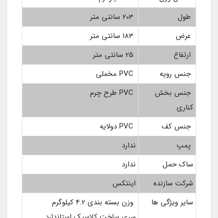
طول
203 سانتی متر
عرض
183 سانتی متر
ارتفاع
25 سانتی متر
جنس رویه
PVC مخملی
جنس بخش
PVC طرح چرم
کناری
جنس کف
PVC دولایه
پمپ
ندارد
ساک حمل
ندارد
شرکت سازنده
اینتکس
سایر ویژگی ها
وزن بسته بندی 4.2 کیلوگرم
سری ساخت کلاسیک استاندارد