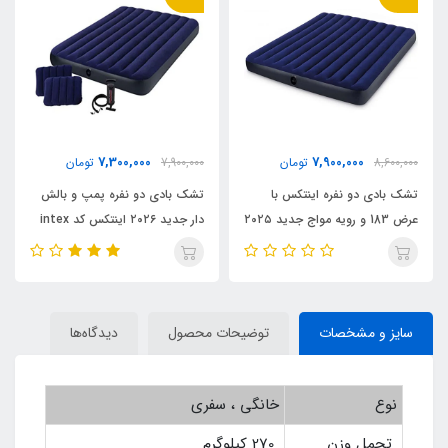
5,500,000
7,300,000
7,900,000
تومان
6,500,000
تومان
تشک بادی دو نفره پمپ و بالش
تشک بادی دو نفره اینتکس جدید
 183 و رویه مواج جدید ۲۰۲۵
دار جدید ۲۰۲۶ اینتکس کد intex
۲۰۲۵ با رویه جیر کد intex 6۴759
64765
سایز و مشخصات
توضیحات محصول
دیدگاه‌ها
نوع
خانگی ، سفری
تحمل وزن
270 کیلوگرم