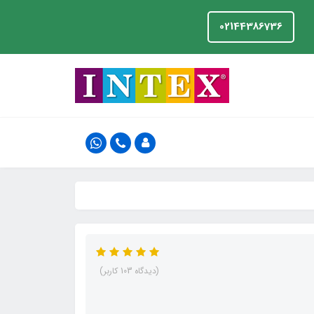
02144386736
(دیدگاه 103 کاربر)