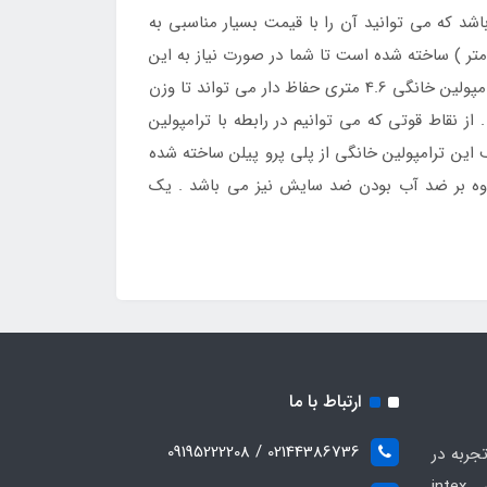
شد که می توانید آن را با قیمت بسیار مناسبی به
 اینتکس خریداری کنید . این ترامپولین خانگی در ابعاد ( قطر : 460 سانتی متر ، ارتفاع : 270 سانتی متر ) ساخته شده است تا شما در صورت نیاز به این
مدل از ترامپولین های خانگی بتوانید این محصول را با ضمانت به صورت اینترنتی و یا حضوری از فروشگاه خریداری کنید . ترامپولین خانگی 4.6 متری حفاظ دار می تواند تا وزن
ثر رده های سنی به خصوص سنین 3 تا 20 سال قابل استفاده باشد . از نقاط قوتی که می توانیم در رابطه با ترامپولین
ن کف این ترامپولین خانگی از پلی پرو پیلن ساخته شده
اوه بر ضد آب بودن ضد سایش نیز می باشد . یک
ارتباط با ما
02144386736 / 09195222208
جربه در
زمینه فروش انواع محصولات بادی intex ,