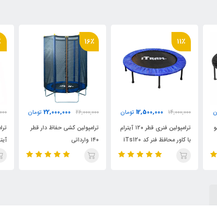
٪
16٪
11٪
22,000,000
12,500,000
ن
14,000,000
تومان
26,000,000
تومان
000
اشو
ترامپولین فنری قطر ۱۲۰ آیترام
ترامپولین کشی حفاظ دار قطر
ترا
با کاور محافظ فنر کد iTs120
۱۴۰ وارداتی
تور