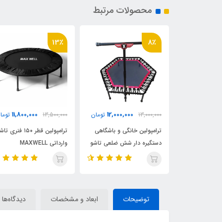
محصولات مرتبط
13٪
8٪
11,800,000
12,000,000
10,500,0
تومان
13,000,000
تومان
13,500,000
توما
ترامپولین قطر ۱۲۰ کشی
ترامپولین خانگی و باشگاهی
ترامپولین قطر ۱۵۰ فنری ت
 با کاور محافظ
دستگیره دار شش ضلعی تاشو
وارداتی MAXWELL
مکسول با قطر ۱۲۰
توضیحات
ابعاد و مشخصات
دیدگاه‌ها