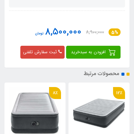
8,500,000
8,900,000
5%
تومان
افزودن به سبدخرید
ثبت سفارش تلفنی
محصولات مرتبط
8٪
12٪