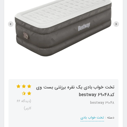
تخت خواب بادی یک نفره برزنتی بست وی
کدbestway 69048
(دیدگاه 66
bestway 69048
کاربر)
دسته :
تخت خواب بادی