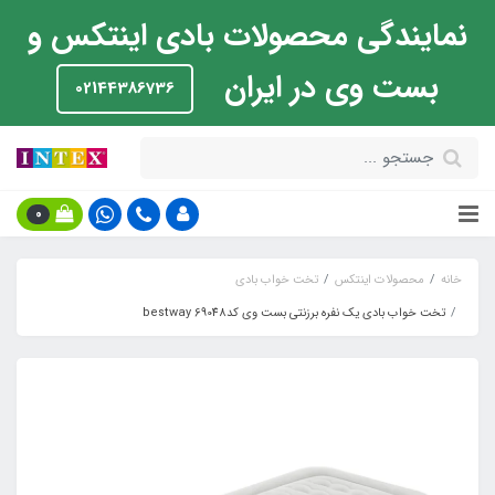
نمایندگی محصولات بادی اینتکس و
بست وی در ایران
02144386736
0
خانه
محصولات اینتکس
تخت خواب بادی
تخت خواب بادی یک نفره برزنتی بست وی کدbestway 69048