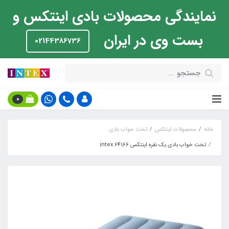
نمایندگی محصولات بادی اینتکس و
بست وی در ایران
02144386736
0
خانه
محصولات اینتکس
تخت خواب بادی
تخت خواب بادی یک نفره اینتکس intex 64166