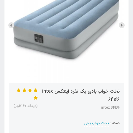
تخت خواب بادی یک نفره اینتکس intex
64166
(دیدگاه 40 کاربر)
intex 64166
دسته :
تخت خواب بادی