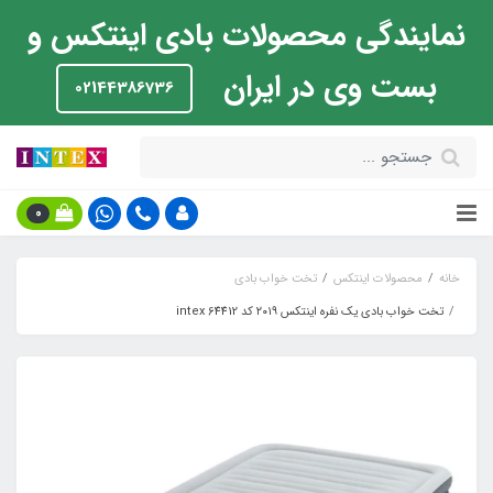
نمایندگی محصولات بادی اینتکس و
بست وی در ایران
02144386736
0
خانه
محصولات اینتکس
تخت خواب بادی
تخت خواب بادی یک نفره اینتکس ۲۰۱۹ کد intex 64412