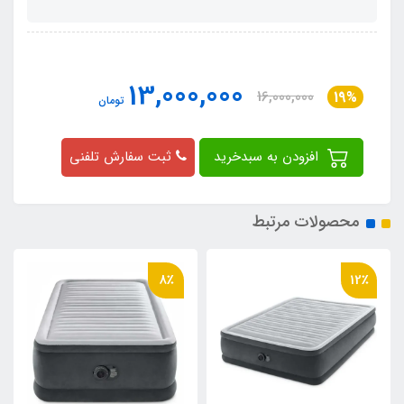
13,000,000
16,000,000
19%
تومان
افزودن به سبدخرید
ثبت سفارش تلفنی
محصولات مرتبط
8٪
8٪