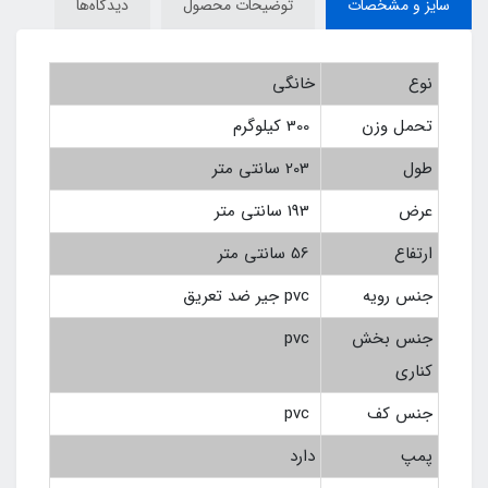
سایز و مشخصات
توضیحات محصول
دیدگاه‌ها
نوع
خانگی
تحمل وزن
300 کیلوگرم
طول
203 سانتی متر
عرض
193 سانتی متر
ارتفاع
56 سانتی متر
جنس رویه
pvc جیر ضد تعریق
جنس بخش
pvc
کناری
جنس کف
pvc
پمپ
دارد