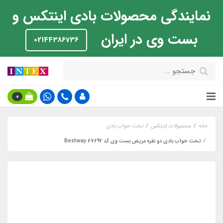
نمایندگی محصولات بادی اینتکس و
بست وی در ایران
02144386736
0
خانه
محصولات اینتکس
تخت خواب بادی
تخت خواب بادی دو نفره عریض بست وی کد Bestway 67692