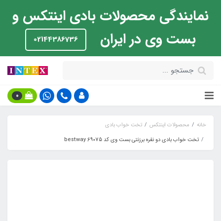
نمایندگی محصولات بادی اینتکس و
بست وی در ایران
02144386736
0
خانه
محصولات اینتکس
تخت خواب بادی
تخت خواب بادی دو نفره برزنتی بست وی کد bestway 69075