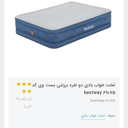
تخت خواب بادی دو نفره برزنتی بست وی کد
bestway 69075
(دیدگاه 48
bestway 69075
کاربر)
دسته :
تخت خواب بادی