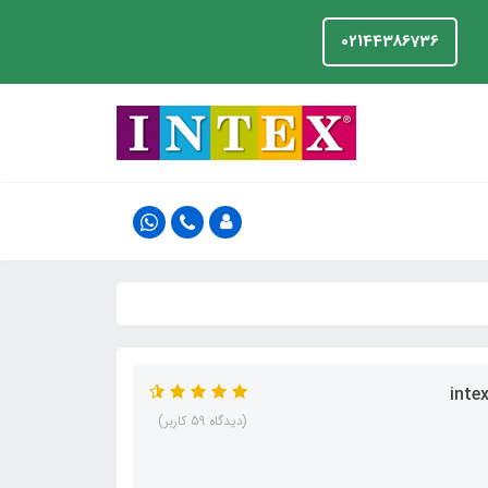
02144386736
(دیدگاه 59 کاربر)