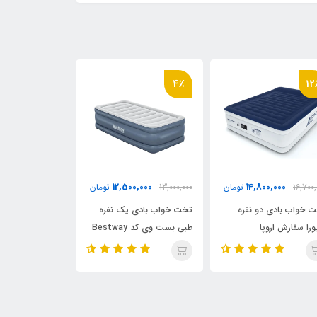
9٪
3٪
4٪
,000
17,500,000
12,500,000
13,000,0
تومان
18,000,000
تومان
12,000,000
ت خواب بادی یک نفره
تخت خواب بادی دو نفره
تخت خواب بادی
طبی بست وی کد Bestway
ارتفاع بلند بست وی کد
بست وی با روی
671
bestWay 67614
باد 
67725