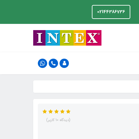
02144386736
(دیدگاه 10 کاربر)