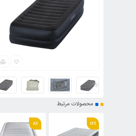
محصولات مرتبط
8٪
8٪
12٪