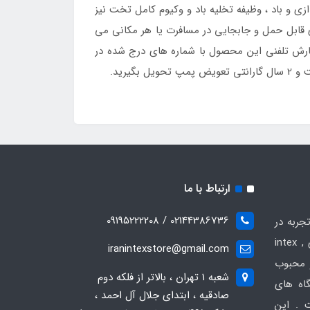
دقیقه انجام خواهد گرفت و علاوه بر راه اندازی و باد ، وظیفه تخلیه باد و وکیوم کامل تخت نیز
 قابل حمل و جابجایی در مسافرت یا هر مکانی می
فارش تلفنی این محصول با شماره های درج شده در
ارتباط با ما
02144386736 / 09195222208
جربه در
زمینه فروش انواع محصولات بادی intex ,
iranintexstore@gmail.com
 و محبوب
شعبه ۱ تهران ، بالاتر از فلکه دوم
گاه های
صادقیه ، ابتدای جلال آل احمد ،
 . این