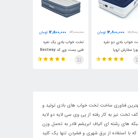
17,500,000
12,500,000
13,000,000
تومان
18,000,000
تومان
0,000
تخت خواب بادی یک نفره
تخت خواب بادی دو نفره
تخت 
طبی بست وی کد Bestway
ارتفاع بلند بست وی کد
بست 
bestWay 67614
6713G
7725
محصولات بادی تولید شده در شرکت اینتکس می باشد که در سال 2016 میلادی با بهترین فناوری ساخت تخت خواب های بادی تولید و
تخت نیز به کار رفته از پی وی سی لایه دو لایه
شبکه های رشته ای الیاف ابریشم قادر به تحمل وزن
ست که با استفاده از برق شهری و فشردن تنها یک کلید