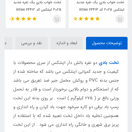
ید
تخت خواب بادی یک نفره جدید
تخت خواب بادی دو نفره جدید
۲۰۲۵ اینتکس کد ۶۴۴۱۲ intex
اینتکس ۲۰۲۵ با ارتقاع بلند کد
intex 64418
توضیحات محصول
ابعاد و اندازه
نقد و بررسی
دیدگا
تخت بادی
دو نفره بالش دار اینتکس از سری محصولات با
کیفیت و جدید کمپانی اینتکس می باشد که ساخته شده از
جنس بدنه PVC و روکش مخمل جیر ضد تعریق می باشد
که از استحکام و دوام بالایی برخوردار است و قادر به تحمل
وزنی بالغ بر ( 275 کیلوگرم ) است . بر روی بدنه این تخت
پمپ باد برقی دو کاره سرخود جهت باد کردن و راه اندازی و
همچنین تخلیه باد داخل تخت تعبیه شده که با استفاده از
پریز برق شهری و خانگی راه اندازی می شود . از این تخت