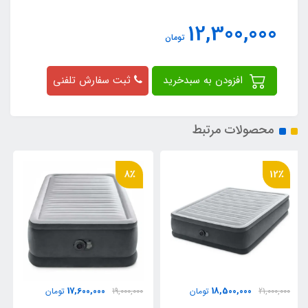
12,300,000
تومان
افزودن به سبدخرید
ثبت سفارش تلفنی
محصولات مرتبط
8٪
8٪
23,000,000
17,600,000
19,000,000
تومان
25,000,000
تومان