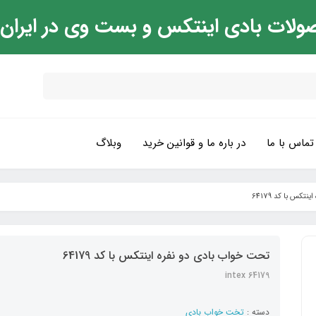
ولات بادی اینتکس و بست وی در ایران
تماس با ما
در باره ما و قوانین خرید
وبلاگ
کس با کد 64179
تحت خواب بادی دو نفره اینتکس با کد 64179
intex 64179
دسته :
تخت خواب بادی