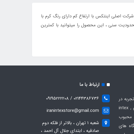
 و برند شرکت اصلی اینتکس با ارتفاع کم دارای رنگ کرم با
محدودیت سنی ، این محصول را میتوانید با کمترین
ارتباط با ما
02144386736 / 09195222208
جربه در
زمینه فروش انواع محصولات بادی intex ,
iranintexstore@gmail.com
 و محبوب
شعبه ۱ تهران ، بالاتر از فلکه دوم
گاه های
صادقیه ، ابتدای جلال آل احمد ،