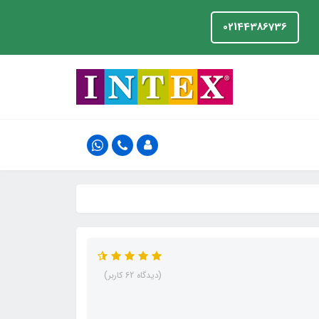
02144386736
(دیدگاه 62 کاربر)