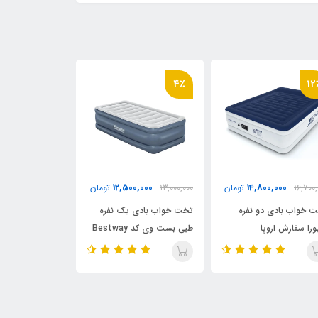
9٪
3٪
4٪
17,500,000
12,500,000
13,000,000
تومان
18,000,000
تومان
0,000
تخت خواب بادی یک نفره
تخت خواب بادی دو نفره
تخت 
طبی بست وی کد Bestway
ارتفاع بلند بست وی کد
بست 
bestWay 67614
6713G
7725