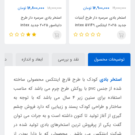
16,800,000
16,900,000
19,000
تومان
18,000,000
تومان
,900,000
ر بادی سرسره دار طرح آبنبات
استخر بادی سرسره دار طرح
استخر ب
 intex 57149
دایناسور ۲۰۲۵ جدید intex
57180
57135
توضیحات محصول
نقد و بررسی
ابعاد و اندازه
دیدگا
استخر بادی
کودک با طرح قارچ اینتکس محصولی ساخته
شده از جنس pvc با روکش طرح چرم می باشد که مناسب
استفاده برای سنین زیر 4 سال می باشد که با توجه به
ساختار و طراحی کودک پسند و زیبایی که دارد فروش چشم
گیری از آغاز تولید تا کنون داشته است و به جرات می توان
گفت یکی از پرفروش ترین استخرهای بادی تولید شده در
شرکت اینتکس می باشد . محصولی که با دارا بودن از