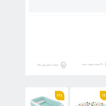
48 ساعت مهلت تست
ضمانت اصل بودن کالا
٪
14٪
22٪