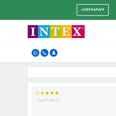
02144386736
(دیدگاه 17 کاربر)