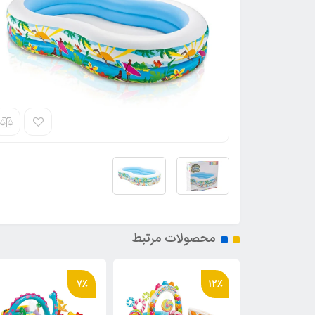
محصولات مرتبط
14٪
7٪
12٪