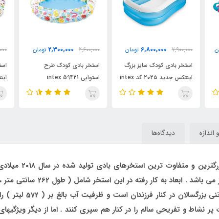
2,600,000
2,300,000
6,800,
تومان
2,600,000
تومان
3,200,000
تومان
ودک سایز بزرگ
استخر بادی کودک طرح
استخر بادی کودک طرح بست
اینتکس جدید ۲۰۲۵ کد intex
استوایی intex 59421
اینتکس intex 59421
و اندازه
دیدگاه‌ها
ر نشاط و تفریحی سالم را در کنار هم سپری کنند . اما از دیگر ویژگیها