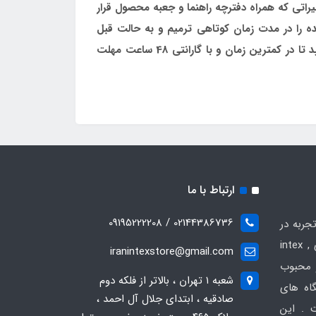
اتی که همراه دفترچه راهنما و جعبه محصول قرار
ه را در مدت زمان کوتاهی ترمیم و به حالت قبل
خریداری نمایید تا در کمترین زمان و با گارانتی 48 ساعت مهلت
ارتباط با ما
02144386736 / 09195222208
جربه در
زمینه فروش انواع محصولات بادی intex ,
iranintexstore@gmail.com
 و محبوب
شعبه ۱ تهران ، بالاتر از فلکه دوم
گاه های
صادقیه ، ابتدای جلال آل احمد ،
 . این