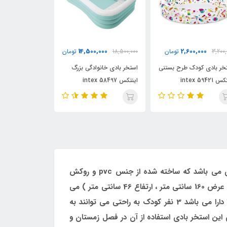
6,500,000
14,500,000
18,500,000
تومان
7,500,000
تومان
000
نی
استخر بادی خانوادگی بزرگ
استخر بادی کودک اینتکس
است
اینتکس intex 58497
مدل 58480
مدل 7
طرح لوبیایی جدید اینتکس یکی از بزرگترین و متفاوت ترین استخرهای بادی تولید شده در سال 2018 میلادی می باشد که ساخته شده از جنس pvc و روکش
طرح چرم با ضخامت بالا و مقاوم در برابر اشیاء تیز می باشد . ابعاد به کار رفته در این استخر شامل ( طول 262 سانتی متر ، عرض 160 سانتی متر ، ارتفاع 46 سانتی متر ) می
باشد که قابل استفاده برای کودکان و از جمله آب تنی بزرگسالان در کنار فرزندان است و ظرفیت آب بالغ بر ( 572 لیتر ) را دارا می باشد 3 نفر کودک به راحتی می توانند به
ی این استخر بادی استفاده از آن در فصل زمستان و