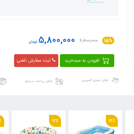
5,800,000
6,800,000
15%
تومان
افزودن به سبدخرید
ثبت سفارش تلفنی
امکان تحویل اکسپرس
امکان پرداخت در محل
19٪
12٪