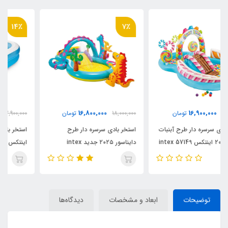
14٪
7٪
6,800,000
16,800,000
18,000,000
تومان
7,900,000
تومان
استخر بادی سرسره دار طرح
استخر بادی کودک سایز بزرگ
دایناسور ۲۰۲۵ جدید intex
اینتکس جدید ۲۰۲۵ کد intex
57180
57135
توضیحات
ابعاد و مشخصات
دیدگاه‌ها