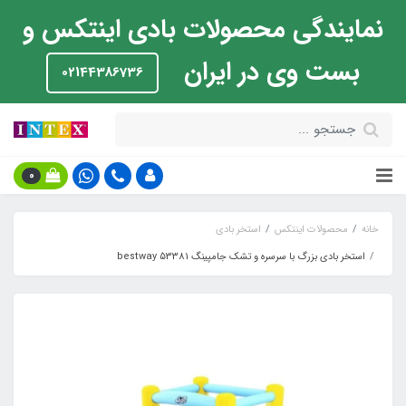
نمایندگی محصولات بادی اینتکس و
بست وی در ایران
02144386736
0
خانه
محصولات اینتکس
استخر بادی
استخر بادی بزرگ با سرسره و تشک جامپینگ bestway 53381