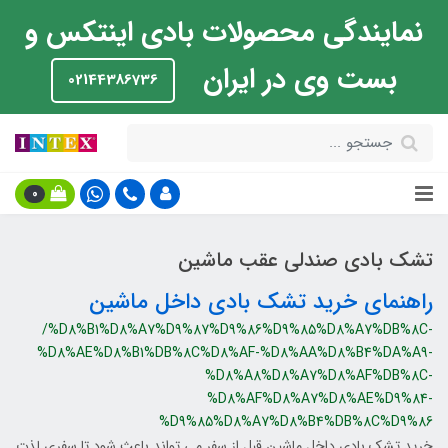
نمایندگی محصولات بادی اینتکس و
بست وی در ایران
02144386736
0
تشک بادی صندلی عقب ماشین
راهنمای خرید تشک بادی داخل ماشین
/%D8%B1%D8%A7%D9%87%D9%86%D9%85%D8%A7%DB%8C-
%D8%AE%D8%B1%DB%8C%D8%AF-%D8%AA%D8%B4%DA%A9-
%D8%A8%D8%A7%D8%AF%DB%8C-
%D8%AF%D8%A7%D8%AE%D9%84-
%D9%85%D8%A7%D8%B4%DB%8C%D9%86
خرید تشک بادی داخل ماشین قبل از سفر می تواند باعث شود تا سفری لذت